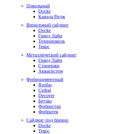
Цокольный
Docke
Канада Ридж
Виниловый сайдинг
Docke
Гранд Лайн
Технониколь
Текос
Металлический сайдинг
Гранд Лайн
Стинержи
Аквасистем
Фиброцементный
Roofas
Cedral
Decover
Бетэко
Фибростар
Фибратек
Сайдинг под бревно
Docke
Текос