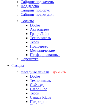
Сайдинг под камень
Под дерево
Сайдинг под брус
Сайдинг под кирпич
Софиты
Docke
Аквасистем
Гранд Лайн
Технониколь
Tecos
Под дерево
Металлические
Перфорированные
Обрешетка
Фасады
Фасадные панели
до -17%
Docke
-17%
Технониколь
-12%
Я-Фасад
-5%
Grand Line
-5%
Tecos
Canada Ridge
Под кирпич