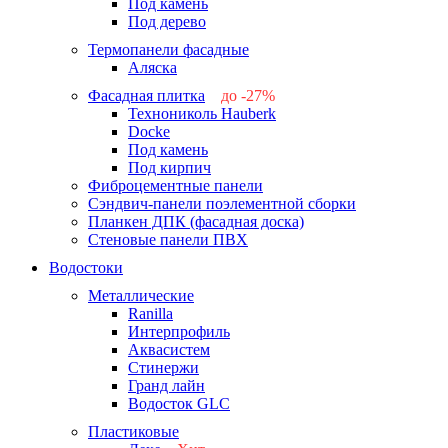
Под камень
Под дерево
Термопанели фасадные
Аляска
Фасадная плитка
до -27%
Технониколь Hauberk
-26%
Docke
-27%
Под камень
Под кирпич
Фиброцементные панели
Сэндвич-панели поэлементной сборки
Планкен ДПК (фасадная доска)
Стеновые панели ПВХ
Водостоки
Металлические
Ranilla
Интерпрофиль
Аквасистем
Стинержи
Гранд лайн
Водосток GLC
Пластиковые