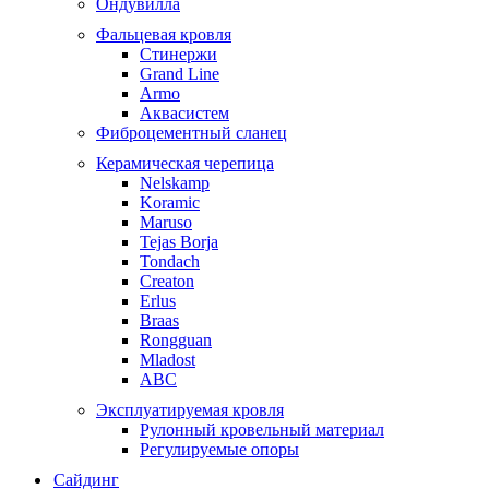
Ондувилла
Фальцевая кровля
Стинержи
Grand Line
Armo
Аквасистем
Фиброцементный сланец
Керамическая черепица
Nelskamp
Koramic
Maruso
Tejas Borja
Tondach
Creaton
Erlus
Braas
Rongguan
Mladost
ABC
Эксплуатируемая кровля
Рулонный кровельный материал
Регулируемые опоры
Сайдинг