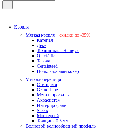
Кровля
Мягкая кровля
скидки до -35%
Катепал
-15%
Деке
-25%
Технониколь Shinglas
-35%
Quiet-Tile
-15%
Тегола
-15%
Certainteed
Подкладочный ковер
Металлочерепица
Стинержи
Grand Line
Металлпрофиль
Аквасистем
Интерпрофиль
Steelx
Монтеррей
Толщина 0.5 мм
Волновой волнообразный профиль