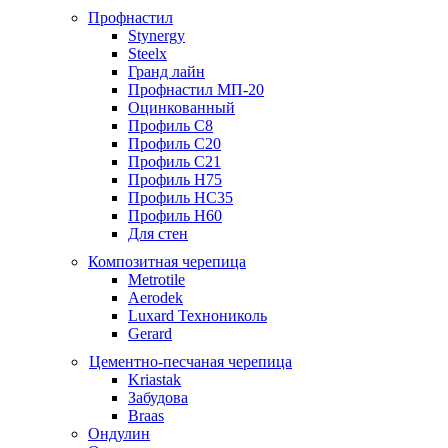
Профнастил
Stynergy
Steelx
Гранд лайн
Профнастил МП-20
Оцинкованный
Профиль С8
Профиль С20
Профиль С21
Профиль Н75
Профиль НС35
Профиль Н60
Для стен
Композитная черепица
Metrotile
Aerodek
Luxard Технониколь
Gerard
Цементно-песчаная черепица
Kriastak
Забудова
Braas
Ондулин