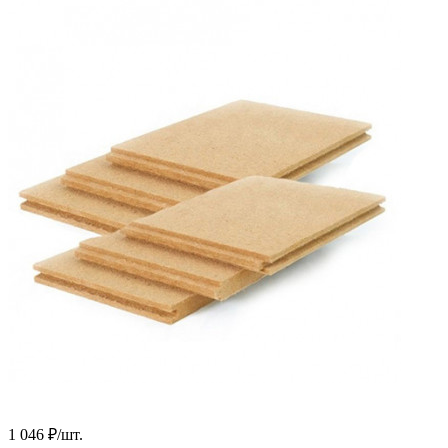
1 046
₽
/
шт.