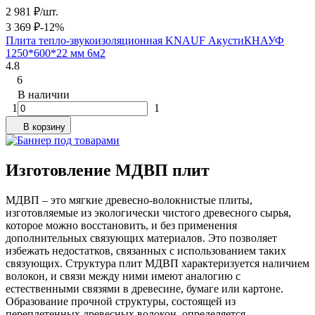
2 981
₽
/
шт.
3 369
₽
-12%
Плита тепло-звукоизоляционная KNAUF АкустиКНАУФ
1250*600*22 мм 6м2
4.8
6
В наличии
1
1
В корзину
Изготовление МДВП плит
МДВП – это мягкие древесно-волокнистые плиты,
изготовляемые из экологически чистого древесного сырья,
которое можно восстановить, и без применения
дополнительных связующих материалов. Это позволяет
избежать недостатков, связанных с использованием таких
связующих. Структура плит МДВП характеризуется наличием
волокон, и связи между ними имеют аналогию с
естественными связями в древесине, бумаге или картоне.
Образование прочной структуры, состоящей из
переплетенных древесных волокон, определяется