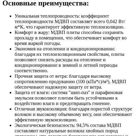
Основные преимущества:
Уникальная теплопроводность: коэффициент
теплопроводности МДВП составляет всего 0,042 Вт/
м*К, что гарантирует эффективную теплоизоляцию.
Комфорт в жару: МДВП плиты способны сохранять
прохладу в помещении, что обеспечивает комфорт во
время жаркой погоды.
Экономия на отоплении и кондиционировании:
благодаря их теплоизоляционным свойствам, плиты
позволяют снизить расходы на отопление и
кондиционирование в зимний и летний периоды
соответственно.
Прочная защита от ветра: благодаря высокому
сопротивлению продуванию (100 (кПа*с)/м³), МДВП
обеспечивают надежную защиту от ветра.
Защита от влаги: система "шип-паз" и парафиновая
эмульсия позволяют плитам быть устойчивыми к
воздействию влаги и предотвращать гниение.
Отличная звукоизоляция: благодаря пористой структуре
волокон и высокому объемному весу, они обеспечивают
эффективную звукоизоляцию.
Экологическая безопасность: 94,5% состава МДВП
составляют натуральные волокна хвойных пород