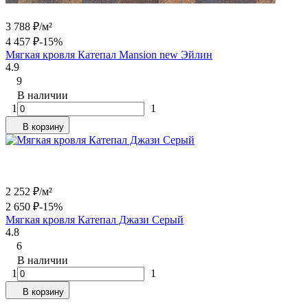
3 788
₽
/
м²
4 457
₽
-15%
Мягкая кровля Катепал Mansion new Эйлин
4.9
9
В наличии
1
1
В корзину
2 252
₽
/
м²
2 650
₽
-15%
Мягкая кровля Катепал Джази Серый
4.8
6
В наличии
1
1
В корзину