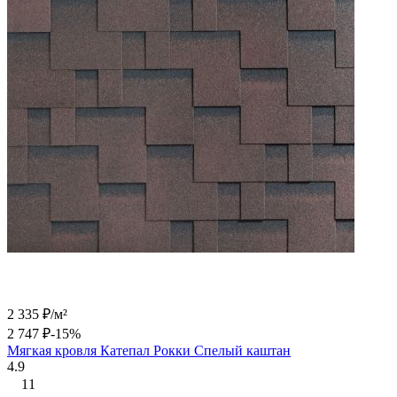
2 335
₽
/
м²
2 747
₽
-15%
Мягкая кровля Катепал Рокки Спелый каштан
4.9
11