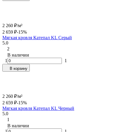
2 260
₽
/
м²
2 659
₽
-15%
Мягкая кровля Катепал KL Серый
5.0
2
В наличии
1
1
В корзину
2 260
₽
/
м²
2 659
₽
-15%
Мягкая кровля Катепал KL Черный
5.0
1
В наличии
1
1