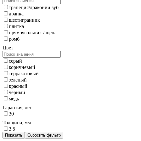
трапеция/драконий зуб
дранка
шестигранник
плитка
прямоугольник / щепа
ромб
Цвет
серый
коричневый
терракотовый
зеленый
красный
черный
медь
Гарантия, лет
30
Толщина, мм
3,5
Показать
Сбросить фильтр