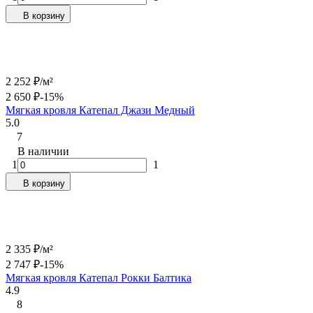
В корзину
2 252
₽
/
м²
2 650
₽
-15%
Мягкая кровля Катепал Джази Медный
5.0
7
В наличии
1
1
В корзину
2 335
₽
/
м²
2 747
₽
-15%
Мягкая кровля Катепал Рокки Балтика
4.9
8