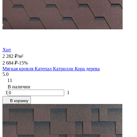
Хит
2 282
₽
/
м²
2 684
₽
-15%
Мягкая кровля Катепал Катрилли Кора дерева
5.0
11
В наличии
1
1
В корзину