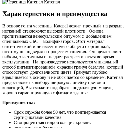
Катепал
Характеристики и преимущества
В основе гонта черепицы Katepal лежит прочный на разрыв,
нетканый стеклохолст высокой плотности. Основа
пропитывается венесуэльским битумом с добавлением
специальных СБС – модификаторов. Этот материал
синтетический и не имеет ничего общего с органикой,
поэтому не подвержен процессам гниения. Он делает лист
гибким, эластичным и не дает растрескиваться во время
эксплуатации. На производстве используется уникальный
способ пигментированной окраски гранул базальта, который
способствует долговечности цвета. Гранулят глубоко
вдавливается в основу и не обсыпается со временем. Катепал
предоставляет к выбору широкую линейку цветов и
коллекций, Вы сможете подобрать подходящую модель,
хорошо гармонирующую с фасадом здания:
Преимущества:
Срок службы более 50 лет, что подтверждается
сертификатами качества
Стопроцентная гидроизоляция кровли.
Экологически безопасен.