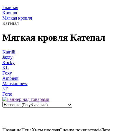
Главная
Кровля
Мягкая кровля
Катепал
Мягкая кровля Катепал
Katrilli
Jazzy
Rocky
KL
Foxy
Ambient
Mansion new
3Т
Forte
Название
Цена
Хиты продаж
Оценка
покупателей
Дата