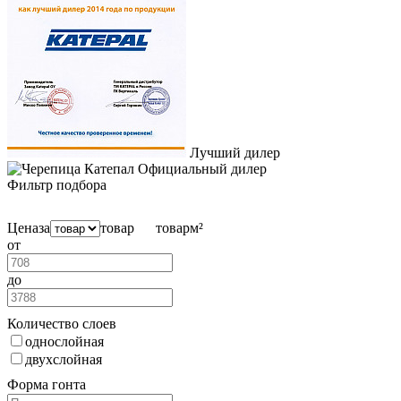
Лучший дилер
Официальный дилер
Фильтр подбора
Цена
за
товар
товар
м²
от
до
Количество слоев
однослойная
двухслойная
Форма гонта