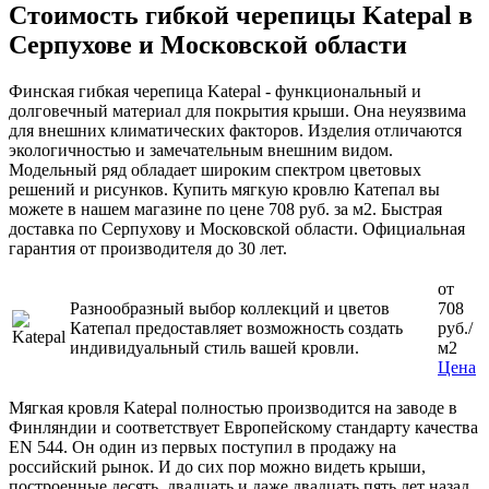
Стоимость гибкой черепицы Katepal в
Серпухове и Московской области
Финская гибкая черепица Katepal - функциональный и
долговечный материал для покрытия крыши. Она неуязвима
для внешних климатических факторов. Изделия отличаются
экологичностью и замечательным внешним видом.
Модельный ряд обладает широким спектром цветовых
решений и рисунков. Купить мягкую кровлю Катепал вы
можете в нашем магазине по цене 708 руб. за м2. Быстрая
доставка по Серпухову и Московской области. Официальная
гарантия от производителя до 30 лет.
от
Разнообразный выбор коллекций и цветов
708
Катепал предоставляет возможность создать
руб./
индивидуальный стиль вашей кровли.
м2
Цена
Мягкая кровля Katepal полностью производится на заводе в
Финляндии и соответствует Европейскому стандарту качества
EN 544. Он один из первых поступил в продажу на
российский рынок. И до сих пор можно видеть крыши,
построенные десять, двадцать и даже двадцать пять лет назад,