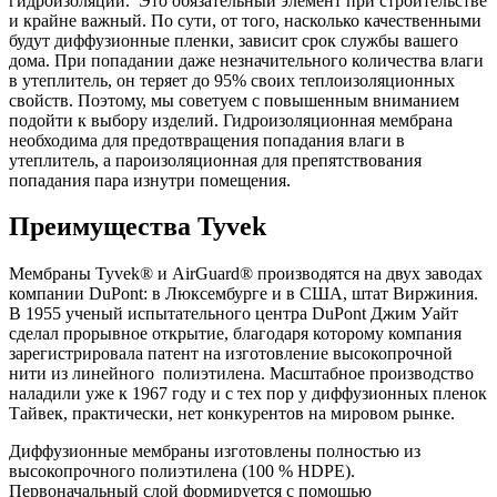
гидроизоляции. Это обязательный элемент при строительстве
и крайне важный. По сути, от того, насколько качественными
будут диффузионные пленки, зависит срок службы вашего
дома. При попадании даже незначительного количества влаги
в утеплитель, он теряет до 95% своих теплоизоляционных
свойств. Поэтому, мы советуем с повышенным вниманием
подойти к выбору изделий. Гидроизоляционная мембрана
необходима для предотвращения попадания влаги в
утеплитель, а пароизоляционная для препятствования
попадания пара изнутри помещения.
Преимущества Tyvek
Мембраны Tyvek® и AirGuard® производятся на двух заводах
компании DuPont: в Люксембурге и в США, штат Виржиния.
В 1955 ученый испытательного центра DuPont Джим Уайт
сделал прорывное открытие, благодаря которому компания
зарегистрировала патент на изготовление высокопрочной
нити из линейного полиэтилена. Масштабное производство
наладили уже к 1967 году и с тех пор у диффузионных пленок
Тайвек, практически, нет конкурентов на мировом рынке.
Диффузионные мембраны изготовлены полностью из
высокопрочного полиэтилена (100 % HDPE).
Первоначальный слой формируется с помощью