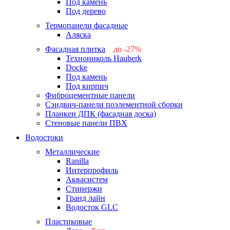
Под камень
Под дерево
Термопанели фасадные
Аляска
Фасадная плитка
до -27%
Технониколь Hauberk
-26%
Docke
-27%
Под камень
Под кирпич
Фиброцементные панели
Сэндвич-панели поэлементной сборки
Планкен ДПК (фасадная доска)
Стеновые панели ПВХ
Водостоки
Металлические
Ranilla
Интерпрофиль
Аквасистем
Стинержи
Гранд лайн
Водосток GLC
Пластиковые