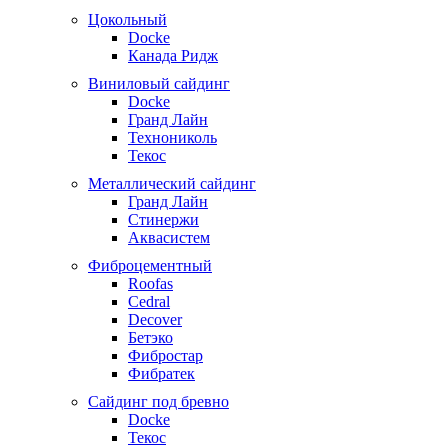
Цокольный
Docke
Канада Ридж
Виниловый сайдинг
Docke
Гранд Лайн
Технониколь
Текос
Металлический сайдинг
Гранд Лайн
Стинержи
Аквасистем
Фиброцементный
Roofas
Cedral
Decover
Бетэко
Фибростар
Фибратек
Сайдинг под бревно
Docke
Текос