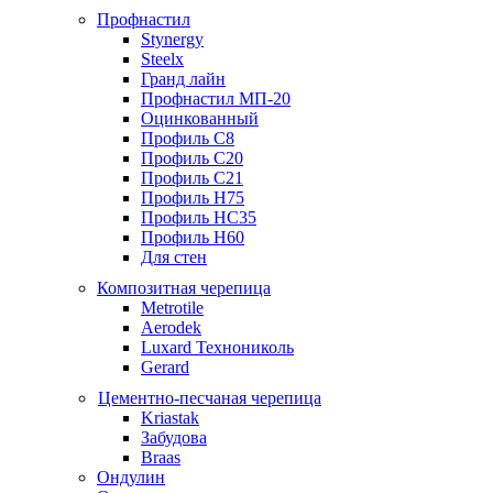
Профнастил
Stynergy
Steelx
Гранд лайн
Профнастил МП-20
Оцинкованный
Профиль С8
Профиль С20
Профиль С21
Профиль Н75
Профиль НС35
Профиль Н60
Для стен
Композитная черепица
Metrotile
Aerodek
Luxard Технониколь
Gerard
Цементно-песчаная черепица
Kriastak
Забудова
Braas
Ондулин