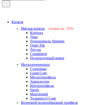
Кровля
Мягкая кровля
скидки до -35%
Катепал
-15%
Деке
-25%
Технониколь Shinglas
-35%
Quiet-Tile
-15%
Тегола
-15%
Certainteed
Подкладочный ковер
Металлочерепица
Стинержи
Grand Line
Металлпрофиль
Аквасистем
Интерпрофиль
Steelx
Монтеррей
Толщина 0.5 мм
Волновой волнообразный профиль