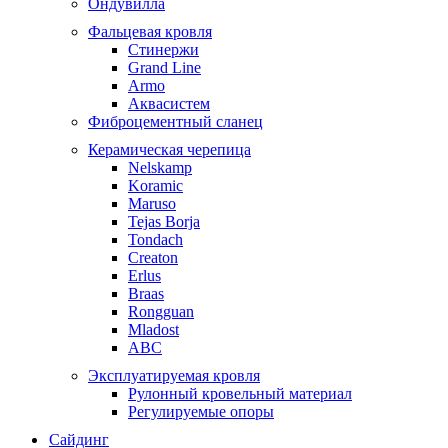
Ондувилла
Фальцевая кровля
Стинержи
Grand Line
Armo
Аквасистем
Фиброцементный сланец
Керамическая черепица
Nelskamp
Koramic
Maruso
Tejas Borja
Tondach
Creaton
Erlus
Braas
Rongguan
Mladost
ABC
Эксплуатируемая кровля
Рулонный кровельный материал
Регулируемые опоры
Сайдинг