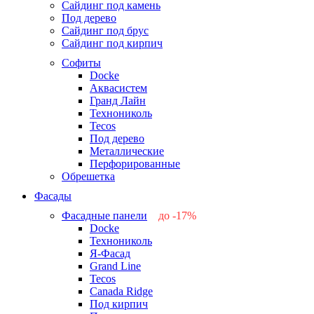
Сайдинг под камень
Под дерево
Сайдинг под брус
Сайдинг под кирпич
Софиты
Docke
Аквасистем
Гранд Лайн
Технониколь
Tecos
Под дерево
Металлические
Перфорированные
Обрешетка
Фасады
Фасадные панели
до -17%
Docke
-17%
Технониколь
-12%
Я-Фасад
-5%
Grand Line
-5%
Tecos
Canada Ridge
Под кирпич