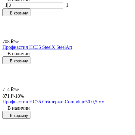
1
1
В корзину
708
₽
/
м²
Профнастил НС35 SteelX SteelArt
В наличии
В корзину
714
₽
/
м²
871
₽
-18%
Профнастил НС35 Стинержи Corundum50 0,5 мм
В наличии
В корзину