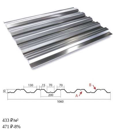
433
₽
/
м²
471
₽
-8%