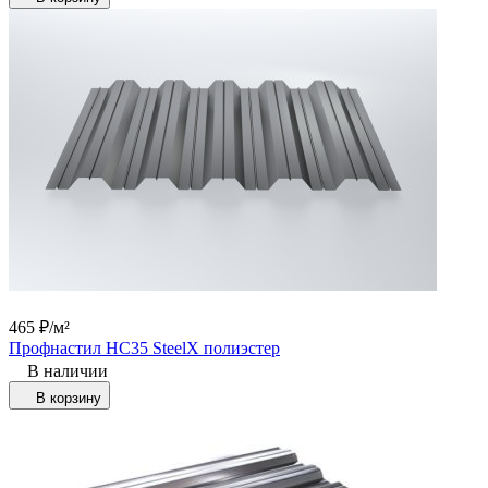
465
₽
/
м²
Профнастил НС35 SteelX полиэстер
В наличии
В корзину