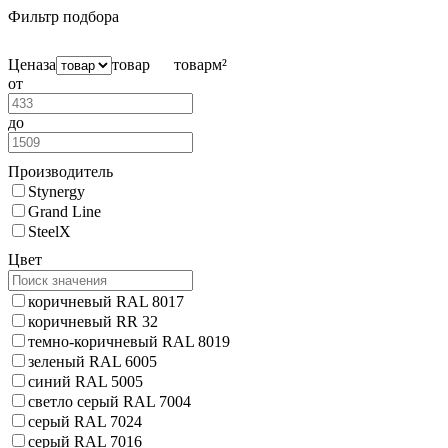
Фильтр подбора
Цена
за
товар
товар
м²
от
до
Производитель
Stynergy
Grand Line
SteelX
Цвет
коричневый RAL 8017
коричневый RR 32
темно-коричневый RAL 8019
зеленый RAL 6005
синий RAL 5005
светло серый RAL 7004
серый RAL 7024
серый RAL 7016