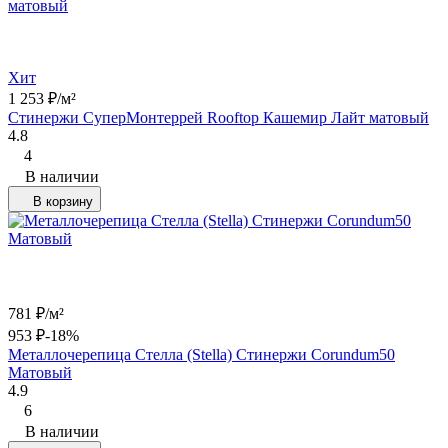
Хит
1 253
₽
/
м²
Стинержи СуперМонтеррей Rooftop Кашемир Лайт матовый
4.8
4
В наличии
В корзину
781
₽
/
м²
953
₽
-18%
Металлочерепица Стелла (Stella) Стинержи Corundum50
Матовый
4.9
6
В наличии