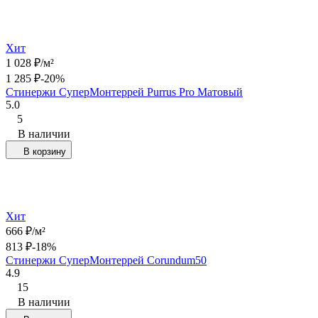
Хит
1 028
₽
/
м²
1 285
₽
-20%
Стинержи СуперМонтеррей Purrus Pro Матовый
5.0
5
В наличии
В корзину
Хит
666
₽
/
м²
813
₽
-18%
Стинержи СуперМонтеррей Corundum50
4.9
15
В наличии