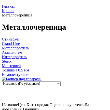
Главная
Кровля
Металлочерепица
Металлочерепица
Стинержи
Grand Line
Металлпрофиль
Аквасистем
Интерпрофиль
Steelx
Монтеррей
Толщина 0.5 мм
Комплектующие
Название
Цена
Хиты продаж
Оценка
покупателей
Дата
добавления
В наличии