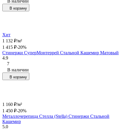
В наличии
В корзину
Хит
1 132
₽
/
м²
1 415
₽
-20%
Стинержи СуперМонтеррей Стальной Кашемир Матовый
4.9
7
В наличии
В корзину
1 160
₽
/
м²
1 450
₽
-20%
Металлочерепица Стелла (Stella) Стинержи Стальной
Кашемир
5.0