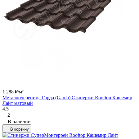
1 288
₽
/
м²
Металлочерепица Гарда (Garda) Стинержи Rooftop Кашемир
Лайт матовый
4.5
2
В наличии
В корзину