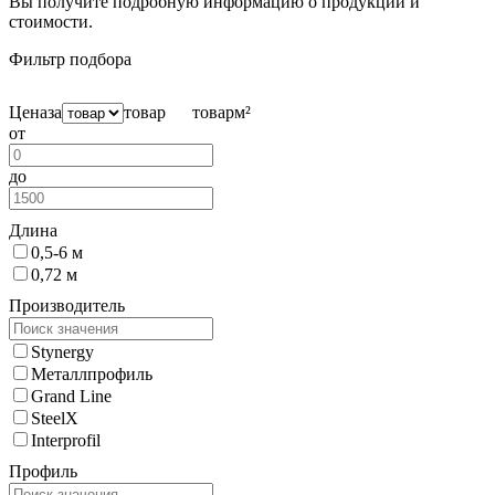
Вы получите подробную информацию о продукции и
стоимости.
Фильтр подбора
Цена
за
товар
товар
м²
от
до
Длина
0,5-6 м
0,72 м
Производитель
Stynergy
Металлпрофиль
Grand Line
SteelX
Interprofil
Профиль