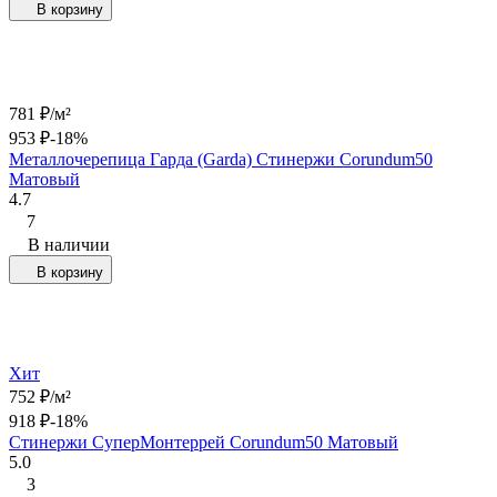
В корзину
781
₽
/
м²
953
₽
-18%
Металлочерепица Гарда (Garda) Стинержи Corundum50
Матовый
4.7
7
В наличии
В корзину
Хит
752
₽
/
м²
918
₽
-18%
Стинержи СуперМонтеррей Corundum50 Матовый
5.0
3