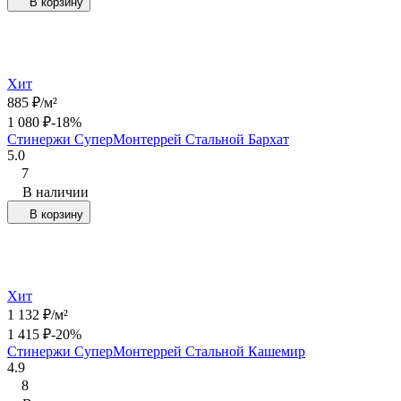
В корзину
Хит
885
₽
/
м²
1 080
₽
-18%
Стинержи СуперМонтеррей Стальной Бархат
5.0
7
В наличии
В корзину
Хит
1 132
₽
/
м²
1 415
₽
-20%
Стинержи СуперМонтеррей Стальной Кашемир
4.9
8