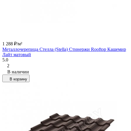
1 288
₽
/
м²
Металлочерепица Стелла (Stella) Стинержи Rooftop Кашемир
Лайт матовый
5.0
2
В наличии
В корзину