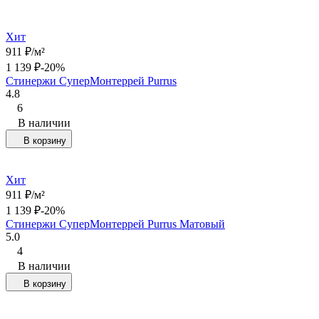
Хит
911
₽
/
м²
1 139
₽
-20%
Стинержи СуперМонтеррей Purrus
4.8
6
В наличии
В корзину
Хит
911
₽
/
м²
1 139
₽
-20%
Стинержи СуперМонтеррей Purrus Матовый
5.0
4
В наличии
В корзину