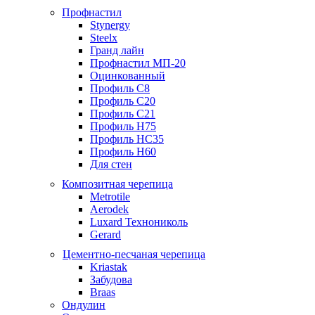
Профнастил
Stynergy
Steelx
Гранд лайн
Профнастил МП-20
Оцинкованный
Профиль С8
Профиль С20
Профиль С21
Профиль Н75
Профиль НС35
Профиль Н60
Для стен
Композитная черепица
Metrotile
Aerodek
Luxard Технониколь
Gerard
Цементно-песчаная черепица
Kriastak
Забудова
Braas
Ондулин