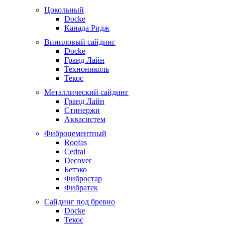
Цокольный
Docke
Канада Ридж
Виниловый сайдинг
Docke
Гранд Лайн
Технониколь
Текос
Металлический сайдинг
Гранд Лайн
Стинержи
Аквасистем
Фиброцементный
Roofas
Cedral
Decover
Бетэко
Фибростар
Фибратек
Сайдинг под бревно
Docke
Текос