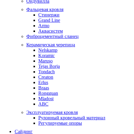
Ондувилла
Фальцевая кровля
Стинержи
Grand Line
Armo
Аквасистем
Фиброцементный сланец
Керамическая черепица
Nelskamp
Koramic
Maruso
Tejas Borja
Tondach
Creaton
Erlus
Braas
Rongguan
Mladost
ABC
Эксплуатируемая кровля
Рулонный кровельный материал
Регулируемые опоры
Сайдинг