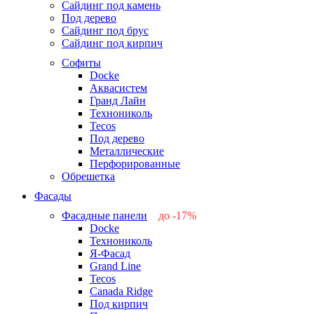
Сайдинг под камень
Под дерево
Сайдинг под брус
Сайдинг под кирпич
Софиты
Docke
Аквасистем
Гранд Лайн
Технониколь
Tecos
Под дерево
Металлические
Перфорированные
Обрешетка
Фасады
Фасадные панели
до -17%
Docke
-17%
Технониколь
-12%
Я-Фасад
-5%
Grand Line
-5%
Tecos
Canada Ridge
Под кирпич