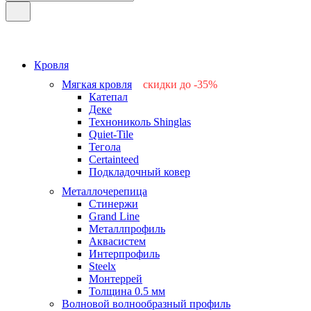
Кровля
Мягкая кровля
скидки до -35%
Катепал
-15%
Деке
-25%
Технониколь Shinglas
-35%
Quiet-Tile
-15%
Тегола
-15%
Certainteed
Подкладочный ковер
Металлочерепица
Стинержи
Grand Line
Металлпрофиль
Аквасистем
Интерпрофиль
Steelx
Монтеррей
Толщина 0.5 мм
Волновой волнообразный профиль