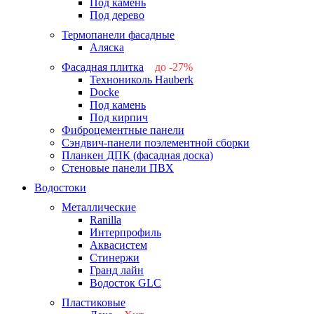
Под камень
Под дерево
Термопанели фасадные
Аляска
Фасадная плитка
до -27%
Технониколь Hauberk
-26%
Docke
-27%
Под камень
Под кирпич
Фиброцементные панели
Сэндвич-панели поэлементной сборки
Планкен ДПК (фасадная доска)
Стеновые панели ПВХ
Водостоки
Металлические
Ranilla
Интерпрофиль
Аквасистем
Стинержи
Гранд лайн
Водосток GLC
Пластиковые