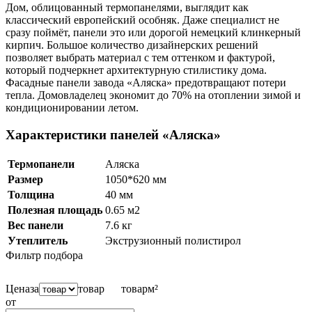
Дом, облицованный термопанелями, выглядит как
классический европейский особняк. Даже специалист не
сразу поймёт, панели это или дорогой немецкий клинкерный
кирпич. Большое количество дизайнерских решений
позволяет выбрать материал с тем оттенком и фактурой,
который подчеркнет архитектурную стилистику дома.
Фасадные панели завода «Аляска» предотвращают потери
тепла. Домовладелец экономит до 70% на отоплении зимой и
кондиционировании летом.
Характеристики панелей «Аляска»
Термопанели
Аляска
Размер
1050*620 мм
Толщина
40 мм
Полезная площадь
0.65 м2
Вес панели
7.6 кг
Утеплитель
Экструзионный полистирол
Фильтр подбора
Цена
за
товар
товар
м²
от