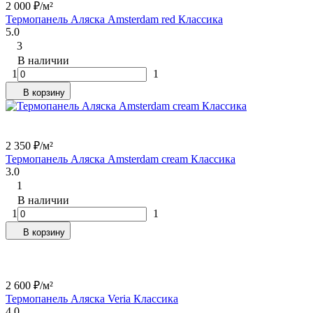
2 000
₽
/
м²
Термопанель Аляска Amsterdam red Классика
5.0
3
В наличии
1
1
В корзину
2 350
₽
/
м²
Термопанель Аляска Amsterdam cream Классика
3.0
1
В наличии
1
1
В корзину
2 600
₽
/
м²
Термопанель Аляска Veria Классика
4.0