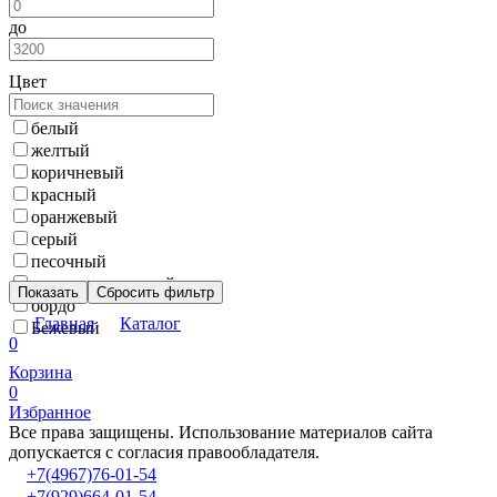
до
Цвет
белый
желтый
коричневый
красный
оранжевый
серый
песочный
темно-коричневый
Показать
Сбросить фильтр
бордо
Главная
Каталог
Бежевый
0
Корзина
0
Избранное
Все права защищены. Использование материалов сайта
допускается с согласия правообладателя.
+7(4967)76-01-54
+7(929)664-01-54