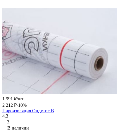
1 991
₽
/
шт.
2 212
₽
-10%
Пароизоляция Ондутис B
4.3
3
В наличии