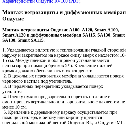
Характериситки Ондутис RV100 (PDF)
.
Монтаж ветрозащиты и диффузионных мембран
Ондутис
Монтаж ветрозащиты Ондутис А100, A120, Smart A100,
Smart A120 и диффузионных мембран SA115, SA130, Smart
SA130, Smart SA115.
1. Укладывается вплотную к теплоизоляции гладкой стороной
наружу и закрепляется на каркасе снизу вверх с нахлестом 10-
15 см. Между пленкой и облицовкой устанавливается
вентзазор при помощи брусков 5*5. Крепление нижней
кромки должно обеспечивать сток конденсата.
2. В цокольных перекрытиях мембрана укладывается поверх
чернового настила под утеплитель.
3. В чердачных перекрытиях укладывается поверх
утеплителя.
4. Пленку нужно предварительно нарезать по длине и
смонтировать вертикально или горизонтально с нахлестом не
менее 10 см.
5. Крепление к деревянному каркасу осуществляется при
помощи степлера, к бетону или кирпичу крепится
специальной монтажной лентой Ондутис BL, и Ондутис ML.