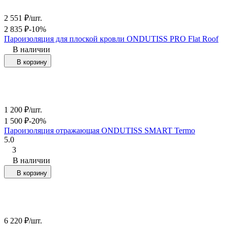
2 551
₽
/
шт.
2 835
₽
-10%
Пароизоляция для плоской кровли ONDUTISS PRO Flat Roof
В наличии
В корзину
1 200
₽
/
шт.
1 500
₽
-20%
Пароизоляция отражающая ONDUTISS SMART Termo
5.0
3
В наличии
В корзину
6 220
₽
/
шт.