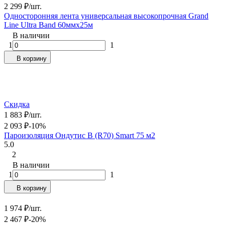
2 299
₽
/
шт.
Односторонняя лента универсальная высокопрочная Grand
Line Ultra Band 60ммх25м
В наличии
1
1
В корзину
Скидка
1 883
₽
/
шт.
2 093
₽
-10%
Пароизоляция Ондутис B (R70) Smart 75 м2
5.0
2
В наличии
1
1
В корзину
1 974
₽
/
шт.
2 467
₽
-20%