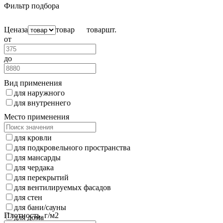
Фильтр подбора
Цена
за
товар
товар
шт.
от
до
Вид применения
для наружного
для внутреннего
Место применения
для кровли
для подкровельного пространства
для мансарды
для чердака
для перекрытий
для вентилируемых фасадов
для стен
для бани/сауны
Плотность, г/м2
для дома