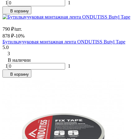
1
1
В корзину
790
₽
/
шт.
878
₽
-10%
Бутилкаучуковая монтажная лента ONDUTISS Butyl Tape
5.0
3
В наличии
1
1
В корзину