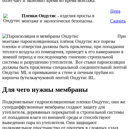
облегчает и экономит время во время монтажа.
Цена
Пленки Ондутис
- изделия просты в
монтаже и экологически безопасны.
Скачать
При
монтаже пароизоляционных плёнок Ондутис все порезы
пленки и отверстия должны быть проклеены, при попадании
теплого воздуха из помещения, приведет к его намерзанию в
зимний период и последующему гниению стропильной
системы и разрушению утеплителя. Все стыки пароизоляции
должны быть проклеены специальной соединительной лентой
Ондутис ML и примыкание к стене и печным трубам из
кирпича бутилкаучуковой лентой Ондутис BL.
Для чего нужны мембраны
Подкровельные гидроизоляционные пленки Ондутис, они же
супердиффузионные мембраны создают защиту для
утеплителя, деревянных перекрытий и стропильной системы
от попадания влаги из внешней среды и способствуют
выведению пара из утеплителя. Они защищают
подкровельное пространство от протечек в сложных узлах