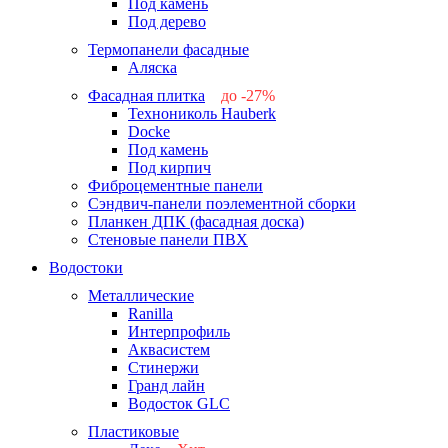
Под камень
Под дерево
Термопанели фасадные
Аляска
Фасадная плитка
до -27%
Технониколь Hauberk
-26%
Docke
-27%
Под камень
Под кирпич
Фиброцементные панели
Сэндвич-панели поэлементной сборки
Планкен ДПК (фасадная доска)
Стеновые панели ПВХ
Водостоки
Металлические
Ranilla
Интерпрофиль
Аквасистем
Стинержи
Гранд лайн
Водосток GLC
Пластиковые