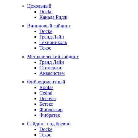
Цокольный
Docke
Канада Ридж
Виниловый сайдинг
Docke
Гранд Лайн
Технониколь
Текос
Металлический сайдинг
Гранд Лайн
Стинержи
Аквасистем
Фиброцементный
Roofas
Cedral
Decover
Бетэко
Фибростар
Фибратек
Сайдинг под бревно
Docke
Текос