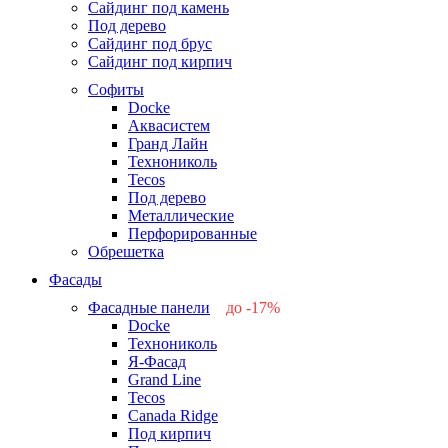
Сайдинг под камень
Под дерево
Сайдинг под брус
Сайдинг под кирпич
Софиты
Docke
Аквасистем
Гранд Лайн
Технониколь
Tecos
Под дерево
Металлические
Перфорированные
Обрешетка
Фасады
Фасадные панели
до -17%
Docke
-17%
Технониколь
-12%
Я-Фасад
-5%
Grand Line
-5%
Tecos
Canada Ridge
Под кирпич