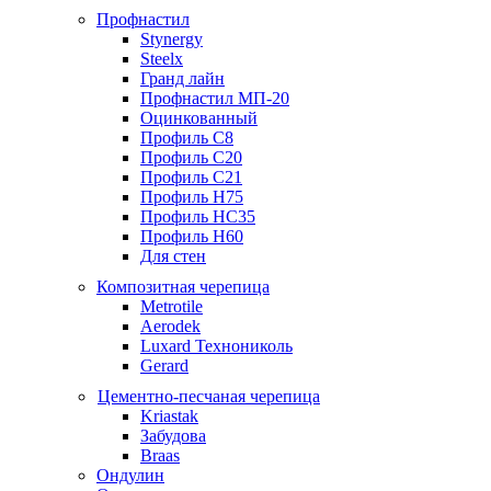
Профнастил
Stynergy
Steelx
Гранд лайн
Профнастил МП-20
Оцинкованный
Профиль С8
Профиль С20
Профиль С21
Профиль Н75
Профиль НС35
Профиль Н60
Для стен
Композитная черепица
Metrotile
Aerodek
Luxard Технониколь
Gerard
Цементно-песчаная черепица
Kriastak
Забудова
Braas
Ондулин