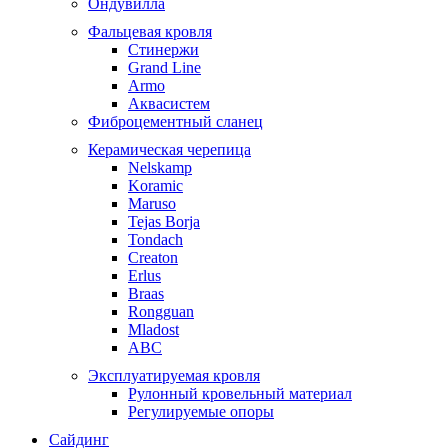
Ондувилла
Фальцевая кровля
Стинержи
Grand Line
Armo
Аквасистем
Фиброцементный сланец
Керамическая черепица
Nelskamp
Koramic
Maruso
Tejas Borja
Tondach
Creaton
Erlus
Braas
Rongguan
Mladost
ABC
Эксплуатируемая кровля
Рулонный кровельный материал
Регулируемые опоры
Сайдинг