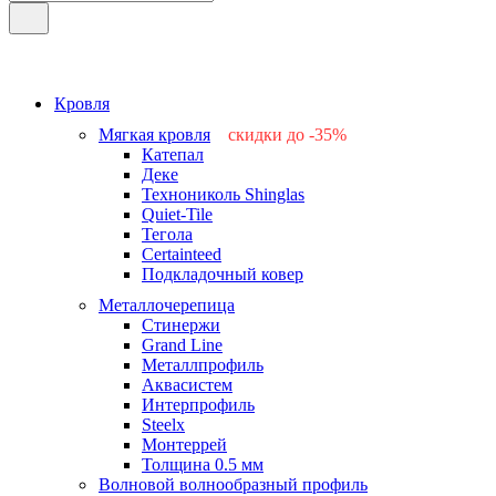
Кровля
Мягкая кровля
скидки до -35%
Катепал
-15%
Деке
-25%
Технониколь Shinglas
-35%
Quiet-Tile
-15%
Тегола
-15%
Certainteed
Подкладочный ковер
Металлочерепица
Стинержи
Grand Line
Металлпрофиль
Аквасистем
Интерпрофиль
Steelx
Монтеррей
Толщина 0.5 мм
Волновой волнообразный профиль