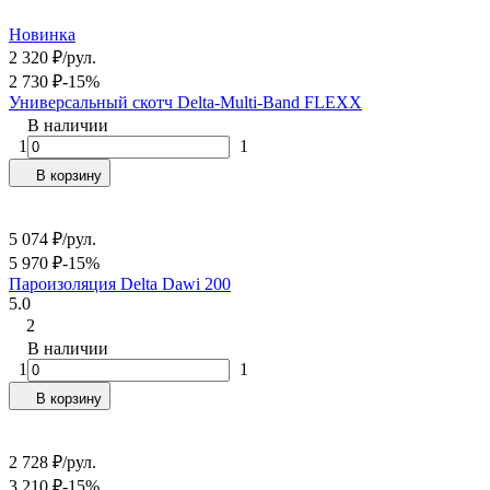
Новинка
2 320
₽
/
рул.
2 730
₽
-15%
Универсальный скотч Delta-Multi-Band FLEXX
В наличии
1
1
В корзину
5 074
₽
/
рул.
5 970
₽
-15%
Пароизоляция Delta Dawi 200
5.0
2
В наличии
1
1
В корзину
2 728
₽
/
рул.
3 210
₽
-15%