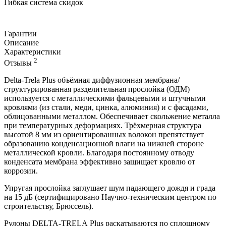
Гибкая система скидок
Гарантии
Описание
Характеристики
2
Отзывы
Delta-Trela Plus объёмная диффузионная мембрана/
структурированная разделительная прослойка (ОДМ)
используется с металлическими фальцевыми и штучными
кровлями (из стали, меди, цинка, алюминия) и с фасадами,
облицованными металлом. Обеспечивает скольжение металла
при температурных деформациях. Трёхмерная структура
высотой 8 мм из ориентированных волокон препятствует
образованию конденсационной влаги на нижней стороне
металлической кровли. Благодаря постоянному отводу
конденсата мембрана эффективно защищает кровлю от
коррозии.
Упругая прослойка заглушает шум падающего дождя и града
на 15 дБ (сертифицировано Научно-техническим центром по
строительству, Брюссель).
Рулоны DELTA-TRELA Plus раскатываются по сплошному