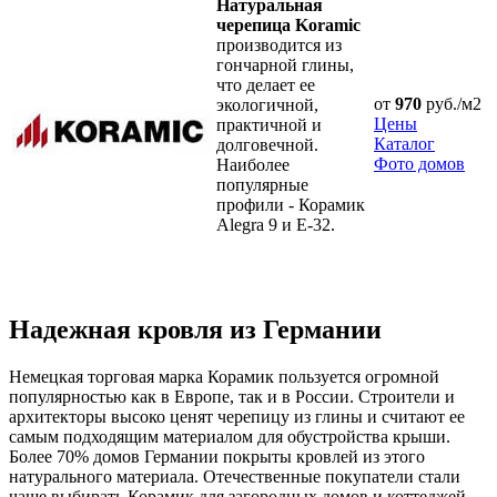
Натуральная
черепица Koramic
производится из
гончарной глины,
что делает ее
от
970
руб./м2
экологичной,
Цены
практичной и
Каталог
долговечной.
Фото домов
Наиболее
популярные
профили - Корамик
Alegra 9 и E-32.
Надежная кровля из Германии
Немецкая торговая марка Корамик пользуется огромной
популярностью как в Европе, так и в России. Строители и
архитекторы высоко ценят черепицу из глины и считают ее
самым подходящим материалом для обустройства крыши.
Более 70% домов Германии покрыты кровлей из этого
натурального материала. Отечественные покупатели стали
чаще выбирать Корамик для загородных домов и коттеджей.