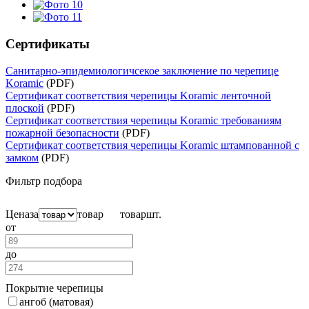
Сертификаты
Санитарно-эпидемиологичсекое заключение по черепице
Koramic
(PDF)
Сертификат соответствия черепицы Koramic ленточной
плоской
(PDF)
Сертификат соответствия черепицы Koramic требованиям
пожарной безопасности
(PDF)
Сертификат соответствия черепицы Koramic штампованной с
замком
(PDF)
Фильтр подбора
Цена
за
товар
товар
шт.
от
до
Покрытие черепицы
ангоб (матовая)