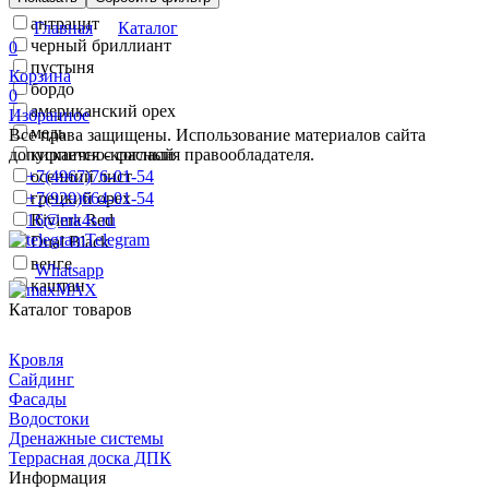
антик
антрацит
Главная
Каталог
черный бриллиант
0
пустыня
Корзина
бордо
0
американский орех
Избранное
медь
Все права защищены. Использование материалов сайта
допускается с согласия правообладателя.
кирпично-красный
+7(4967)76-01-54
осенний лист
+7(929)664-01-54
грецкий орех
16@mk4s.ru
Riviera Red
Telegram
Dual Black
венге
Whatsapp
каштан
MAX
Каталог товаров
Кровля
Сайдинг
Фасады
Водостоки
Дренажные системы
Террасная доска ДПК
Информация