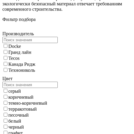
экологически безопасный материал отвечает требованиям
современного строительства.
Фильтр подбора
Производитель
Docke
Гранд лайн
Tecos
Канада Ридж
Технониколь
Цвет
серый
коричневый
темно-коричневый
терракотовый
песочный
белый
черный
графит