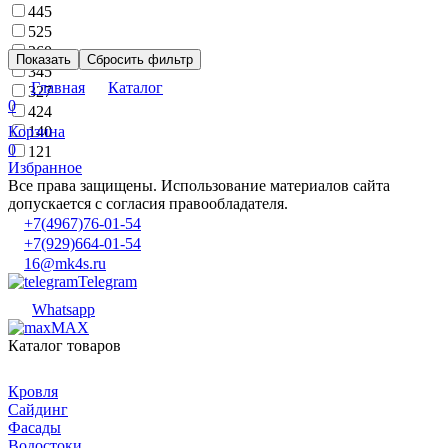
445
525
260
Показать
Сбросить фильтр
345
Главная
Каталог
327
0
424
Корзина
140
0
121
Избранное
Все права защищены. Использование материалов сайта
допускается с согласия правообладателя.
+7(4967)76-01-54
+7(929)664-01-54
16@mk4s.ru
Telegram
Whatsapp
MAX
Каталог товаров
Кровля
Сайдинг
Фасады
Водостоки