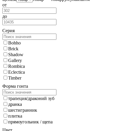
от
до
Серия
Bohho
Brick
Shadow
Gallery
Rombica
Eclectica
Timber
Форма гонта
трапеция/драконий зуб
дранка
шестигранник
плитка
прямоугольник / щепа
Цвет