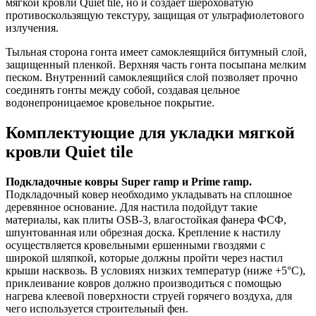
мягкой кровли Quiet tile, но и создает шероховатую
противоскользящую текстуру, защищая от ультрафиолетового
излучения.
Тыльная сторона гонта имеет самоклеящийся битумный слой,
защищенный пленкой. Верхняя часть гонта посыпана мелким
песком. Внутренний самоклеящийся слой позволяет прочно
соединять гонты между собой, создавая цельное
водонепроницаемое кровельное покрытие.
Комплектующие для укладки мягкой
кровли Quiet tile
Подкладочные ковры Super ramp и Prime ramp.
Подкладочный ковер необходимо укладывать на сплошное
деревянное основание. Для настила подойдут такие
материалы, как плиты OSB-3, влагостойкая фанера ФСФ,
шпунтованная или обрезная доска. Крепление к настилу
осуществляется кровельными ершенными гвоздями с
широкой шляпкой, которые должны пройти через настил
крыши насквозь. В условиях низких температур (ниже +5°C),
приклеивание ковров должно производиться с помощью
нагрева клеевой поверхности струей горячего воздуха, для
чего используется строительный фен.