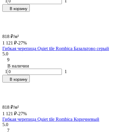
1
1
В корзину
818
₽
/
м²
1 121
₽
-27%
Гибкая черепица Quiet tile Rombica Базальтово серый
5.0
9
В наличии
1
1
В корзину
818
₽
/
м²
1 121
₽
-27%
Гибкая черепица Quiet tile Rombica Коричневый
5.0
7