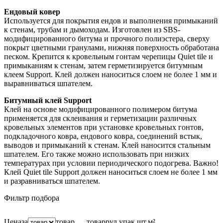
Ендовый ковер
Используется для покрытия ендов и выполнения примыканий
к стенам, трубам и дымоходам. Изготовлен из SBS-
модифицированного битума и прочного полиэстера, сверху
покрыт цветными гранулами, нижняя поверхность обработана
песком. Крепится к кровельным гонтам черепицы Quiet tile и
примыканиям к стенам, затем герметизируется битумным
клеем Support. Клей должен наноситься слоем не более 1 мм и
выравниваться шпателем.
Битумный клей Support
Клей на основе модифицированного полимером битума
применяется для склеивания и герметизации различных
кровельных элементов при установке кровельных гонтов,
подкладочного ковра, ендового ковра, соединений встык,
выводов и примыканий к стенам. Клей наносится стальным
шпателем. Его также можно использовать при низких
температурах при условии периодического подогрева. Важно!
Клей Quiet tile Support должен наноситься слоем не более 1 мм
и разравниваться шпателем.
Фильтр подбора
Цена
за
товар
товар
рул.
упак.
шт.
м²