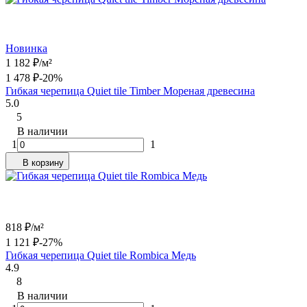
Новинка
1 182
₽
/
м²
1 478
₽
-20%
Гибкая черепица Quiet tile Timber Мореная древесина
5.0
5
В наличии
1
1
В корзину
818
₽
/
м²
1 121
₽
-27%
Гибкая черепица Quiet tile Rombica Медь
4.9
8
В наличии