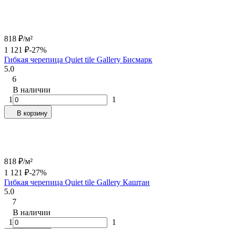
818
₽
/
м²
1 121
₽
-27%
Гибкая черепица Quiet tile Gallery Бисмарк
5.0
6
В наличии
1
1
В корзину
818
₽
/
м²
1 121
₽
-27%
Гибкая черепица Quiet tile Gallery Каштан
5.0
7
В наличии
1
1