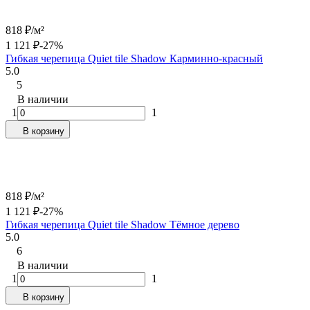
818
₽
/
м²
1 121
₽
-27%
Гибкая черепица Quiet tile Shadow Карминно-красный
5.0
5
В наличии
1
1
В корзину
818
₽
/
м²
1 121
₽
-27%
Гибкая черепица Quiet tile Shadow Тёмное дерево
5.0
6
В наличии
1
1
В корзину