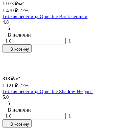
1 073
₽
/
м²
1 470
₽
-27%
Гибкая черепица Quiet tile Brick черный
4.8
6
В наличии
1
1
В корзину
818
₽
/
м²
1 121
₽
-27%
Гибкая черепица Quiet tile Shadow Нефрит
5.0
5
В наличии
1
1
В корзину