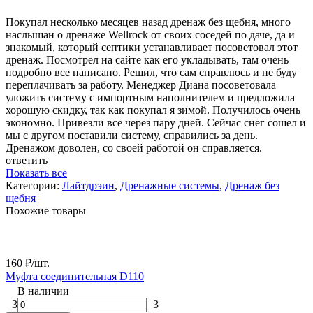
Покупал несколько месяцев назад дренаж без щебня, много
наслышан о дренаже Wellrock от своих соседей по даче, да и
знакомый, который септики устанавливает посоветовал этот
дренаж. Посмотрел на сайте как его укладывать, там очень
подробно все написано. Решил, что сам справлюсь и не буду
переплачивать за работу. Менеджер Диана посоветовала
уложить систему с импортным наполнителем и предложила
хорошую скидку, так как покупал я зимой. Получилось очень
экономно. Привезли все через пару дней. Сейчас снег сошел и
мы с другом поставили систему, справились за день.
Дренажом доволен, со своей работой он справляется.
ответить
Показать все
Категории:
Лайтдрэин
,
Дренажные системы
,
Дренаж без
щебня
Похожие товары
160
₽
/
шт.
Муфта соединительная D110
В наличии
3
3