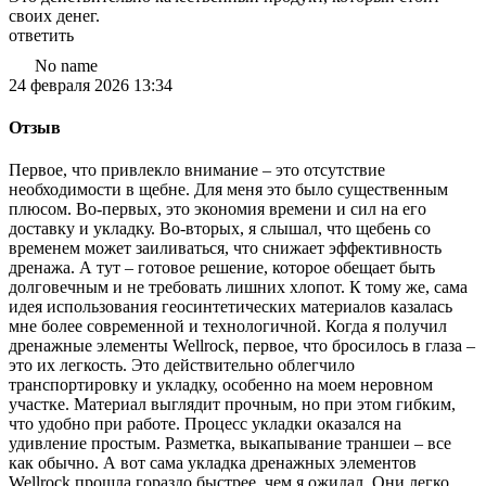
своих денег.
ответить
No name
24 февраля 2026 13:34
Отзыв
Первое, что привлекло внимание – это отсутствие
необходимости в щебне. Для меня это было существенным
плюсом. Во-первых, это экономия времени и сил на его
доставку и укладку. Во-вторых, я слышал, что щебень со
временем может заиливаться, что снижает эффективность
дренажа. А тут – готовое решение, которое обещает быть
долговечным и не требовать лишних хлопот. К тому же, сама
идея использования геосинтетических материалов казалась
мне более современной и технологичной. Когда я получил
дренажные элементы Wellrock, первое, что бросилось в глаза –
это их легкость. Это действительно облегчило
транспортировку и укладку, особенно на моем неровном
участке. Материал выглядит прочным, но при этом гибким,
что удобно при работе. Процесс укладки оказался на
удивление простым. Разметка, выкапывание траншеи – все
как обычно. А вот сама укладка дренажных элементов
Wellrock прошла гораздо быстрее, чем я ожидал. Они легко