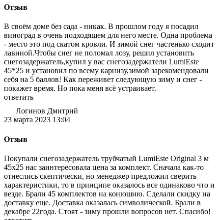
Отзыв
В своём доме без сада - никак. В прошлом году я посадил
виноград в очень подходящем для него месте. Одна проблема
- место это под скатом кровли. И зимой снег частенько сходит
лавиной.Чтобы снег не поломал лозу, решил установить
снегозадержатель,купил у вас снегозадержатели LumiEste
45*25 и установил по всему карнизу,зимой зарекомендовали
себя на 5 баллов! Как переживет следующую зиму и снег -
покажет время. Но пока меня всё устраивает.
ответить
Логинов Дмитрий
23 марта 2023 13:04
Отзыв
Покупали снегозадержатель трубчатый LumiEste Original 3 м
45х25 нас заинтересовала цена за комплект. Сначала как-то
отнеслись скептически, но менеджер предложил сверить
характеристики, то в принципе оказалось все одинаково что и
везде. Брали 45 комплектов на конюшню. Сделали скидку на
доставку еще. Доставка оказалась символической. Брали в
декабре 22года. Стоят - зиму прошли вопросов нет. Спасибо!