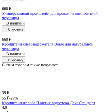
660
₽
Универсальный кронштейн для кровли из композитной
черепицы
В наличии
В корзину
660
₽
Кронштейн снегозадержателя Borge для натуральной
черепицы
В наличии
В корзину
C этим товаром также покупают
39
₽
55
₽
-29%
Кронштейн желоба Пластик водостока Деке Стандарт
4.0