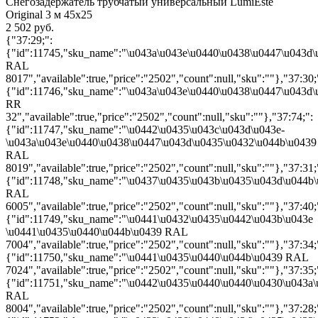
Снегозадержатель трубчатый универсальный LumiEste
Original 3 м 45х25
2 502 руб.
{"37:29;":
{"id":11745,"sku_name":"\u043a\u043e\u0440\u0438\u0447\u043d
RAL
8017","available":true,"price":"2502","count":null,"sku":""},"37:30;
{"id":11746,"sku_name":"\u043a\u043e\u0440\u0438\u0447\u043d
RR
32","available":true,"price":"2502","count":null,"sku":""},"37:74;":
{"id":11747,"sku_name":"\u0442\u0435\u043c\u043d\u043e-
\u043a\u043e\u0440\u0438\u0447\u043d\u0435\u0432\u044b\u0439
RAL
8019","available":true,"price":"2502","count":null,"sku":""},"37:31;
{"id":11748,"sku_name":"\u0437\u0435\u043b\u0435\u043d\u044b
RAL
6005","available":true,"price":"2502","count":null,"sku":""},"37:40;
{"id":11749,"sku_name":"\u0441\u0432\u0435\u0442\u043b\u043e
\u0441\u0435\u0440\u044b\u0439 RAL
7004","available":true,"price":"2502","count":null,"sku":""},"37:34;
{"id":11750,"sku_name":"\u0441\u0435\u0440\u044b\u0439 RAL
7024","available":true,"price":"2502","count":null,"sku":""},"37:35;
{"id":11751,"sku_name":"\u0442\u0435\u0440\u0440\u0430\u043a
RAL
8004","available":true,"price":"2502","count":null,"sku":""},"37:28;