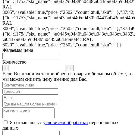
{"id":11752,"sku_name":"\u0432\u0438\u0448\u043d\u0435\u0432
RAL
3005","available":true,"price":"2502","count":null,"sku":""},"37:42;
{"id":11753,"sku_name":"\u043a\u0440\u0430\u0441\u043d\u044b
RAL
3009","available":true,"price":"2502","count":null,"sku":""},"37:149
{"id":11754,"sku_name":"\u0445\u0440\u043e\u043c\u043e\u0432\
\u0437\u0435\u043b\u0435\u043d\u044c RAL
6020","available":true,"price":"2502","count":null,"sku":""}}
Желаемая цена
Количество
Если Вы планируете приобрести товары в большом объёме, то
мы можем снизить цену именно для Вас.
Я соглашаюсь с
условиями обработки
персональных
данных