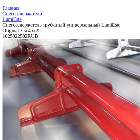
Главная
Снегозадержатели
LumiEste
Снегозадержатель трубчатый универсальный LumiEste
Original 3 м 45х25
10
2502
2502
RUB