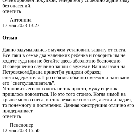
Очень доволен покупкой, теперь могу спокойно ждать зиму
без опасений.
ответить
Антонина
17 мая 2023 13:27
Отзыв
Давно задумывались с мужем установить защиту от снега.
Все-таки в семье два маленьких ребенка и говорить им не
ходите туда или не бегайте здесь абсолютно бесполезно.
И совершенно случайно зашли с мужем в Ваш магазин на
Петровском(Диана привет!)и увидели образец
снегозадержателя. Про себя мы обычно смеемся и называем
его "снегоулавливатель".
Установить его оказалось не так просто, мужу еще как
пришлось повозиться. Но это того стоило. Когда зимой на
крыше много снега, он так резко не сползает, а если и падает,
то понемногу и постепенно. Данная конструкция отлично его
придерживает.
ответить
Пенсионер
12 мая 2023 15:50