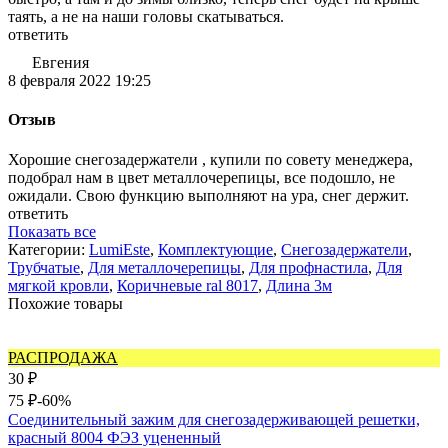
таять, а не на наши головы скатываться.
ответить
Евгения
8 февраля 2022 19:25
Отзыв
Хорошие снегозадержатели , купили по совету менеджера,
подобрал нам в цвет металлочерепицы, все подошло, не
ожидали. Свою функцию выполняют на ура, снег держит.
ответить
Показать все
Категории:
LumiEste
,
Комплектующие
,
Снегозадержатели
,
Трубчатые
,
Для металлочерепицы
,
Для профнастила
,
Для
мягкой кровли
,
Коричневые ral 8017
,
Длина 3м
Похожие товары
РАСПРОДАЖА
30
₽
75
₽
-60%
Соединительный зажим для снегозадерживающей решетки,
красный 8004 ФЭЗ уцененный