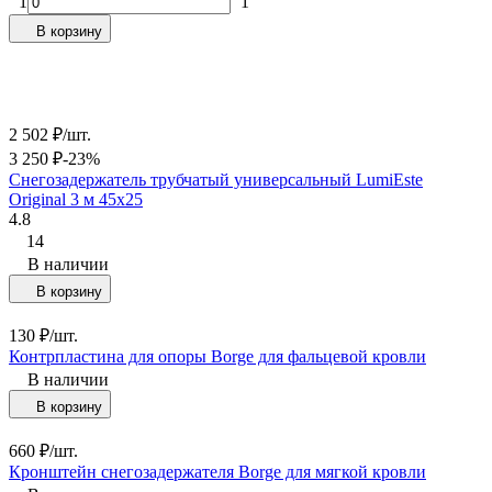
1
1
В корзину
2 502
₽
/
шт.
3 250
₽
-23%
Снегозадержатель трубчатый универсальный LumiEste
Original 3 м 45х25
4.8
14
В наличии
В корзину
130
₽
/
шт.
Контрпластина для опоры Borge для фальцевой кровли
В наличии
В корзину
660
₽
/
шт.
Кронштейн снегозадержателя Borge для мягкой кровли