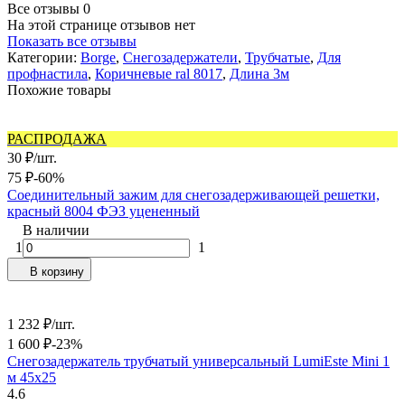
Все отзывы
0
На этой странице отзывов нет
Показать все отзывы
Категории:
Borge
,
Снегозадержатели
,
Трубчатые
,
Для
профнастила
,
Коричневые ral 8017
,
Длина 3м
Похожие товары
РАСПРОДАЖА
30
₽
/
шт.
75
₽
-60%
Соединительный зажим для снегозадерживающей решетки,
красный 8004 ФЭЗ уцененный
В наличии
1
1
В корзину
1 232
₽
/
шт.
1 600
₽
-23%
Снегозадержатель трубчатый универсальный LumiEste Mini 1
м 45х25
4.6