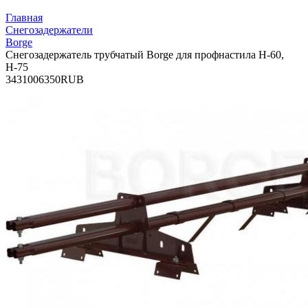
Главная
Снегозадержатели
Borge
Снегозадержатель трубчатый Borge для профнастила Н-60,
Н-75
34
3100
6350
RUB