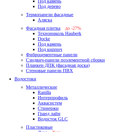
Под камень
Под дерево
Термопанели фасадные
Аляска
Фасадная плитка
до -27%
Технониколь Hauberk
-26%
Docke
-27%
Под камень
Под кирпич
Фиброцементные панели
Сэндвич-панели поэлементной сборки
Планкен ДПК (фасадная доска)
Стеновые панели ПВХ
Водостоки
Металлические
Ranilla
Интерпрофиль
Аквасистем
Стинержи
Гранд лайн
Водосток GLC
Пластиковые