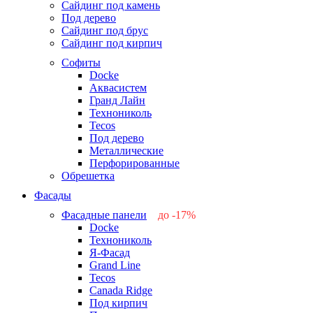
Сайдинг под камень
Под дерево
Сайдинг под брус
Сайдинг под кирпич
Софиты
Docke
Аквасистем
Гранд Лайн
Технониколь
Tecos
Под дерево
Металлические
Перфорированные
Обрешетка
Фасады
Фасадные панели
до -17%
Docke
-17%
Технониколь
-12%
Я-Фасад
-5%
Grand Line
-5%
Tecos
Canada Ridge
Под кирпич