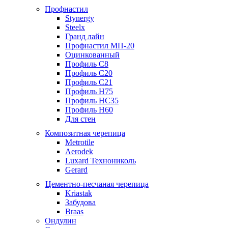
Профнастил
Stynergy
Steelx
Гранд лайн
Профнастил МП-20
Оцинкованный
Профиль С8
Профиль С20
Профиль С21
Профиль Н75
Профиль НС35
Профиль Н60
Для стен
Композитная черепица
Metrotile
Aerodek
Luxard Технониколь
Gerard
Цементно-песчаная черепица
Kriastak
Забудова
Braas
Ондулин