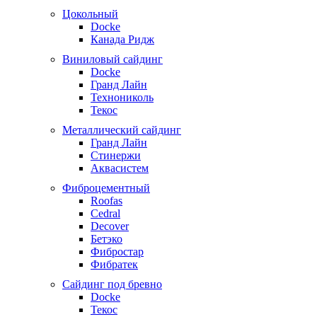
Цокольный
Docke
Канада Ридж
Виниловый сайдинг
Docke
Гранд Лайн
Технониколь
Текос
Металлический сайдинг
Гранд Лайн
Стинержи
Аквасистем
Фиброцементный
Roofas
Cedral
Decover
Бетэко
Фибростар
Фибратек
Сайдинг под бревно
Docke
Текос