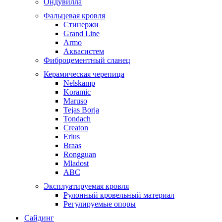
Ондувилла
Фальцевая кровля
Стинержи
Grand Line
Armo
Аквасистем
Фиброцементный сланец
Керамическая черепица
Nelskamp
Koramic
Maruso
Tejas Borja
Tondach
Creaton
Erlus
Braas
Rongguan
Mladost
ABC
Эксплуатируемая кровля
Рулонный кровельный материал
Регулируемые опоры
Сайдинг