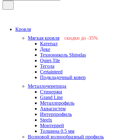
Кровля
Мягкая кровля
скидки до -35%
Катепал
-15%
Деке
-25%
Технониколь Shinglas
-35%
Quiet-Tile
-15%
Тегола
-15%
Certainteed
Подкладочный ковер
Металлочерепица
Стинержи
Grand Line
Металлпрофиль
Аквасистем
Интерпрофиль
Steelx
Монтеррей
Толщина 0.5 мм
Волновой волнообразный профиль