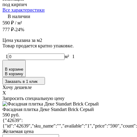
под кирпич
Все характеристики
В наличии
590
₽
/ м²
777
₽
-24%
Цена указана за м2
Товар продается кратно упаковке.
1
м²
1
В корзине
В корзину
Заказать в 1 клик
Хочу дешевле
X
Запросить специальную цену
Фасадная плитка Деке Standart Brick Серый
590 руб.
{"42639":
{"id":"42639","sku_name":"","available":"1","price":"590","count":
Желаемая цена