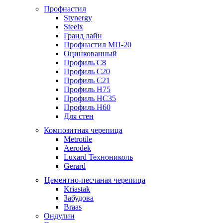
Профнастил
Stynergy
Steelx
Гранд лайн
Профнастил МП-20
Оцинкованный
Профиль С8
Профиль С20
Профиль С21
Профиль Н75
Профиль НС35
Профиль Н60
Для стен
Композитная черепица
Metrotile
Aerodek
Luxard Технониколь
Gerard
Цементно-песчаная черепица
Kriastak
Забудова
Braas
Ондулин