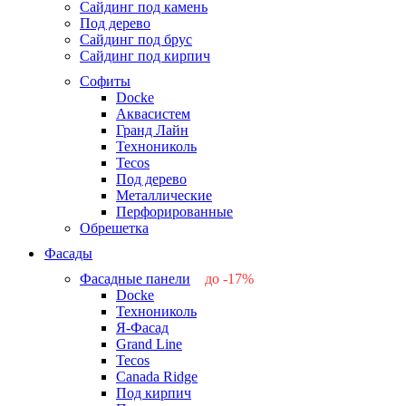
Сайдинг под камень
Под дерево
Сайдинг под брус
Сайдинг под кирпич
Софиты
Docke
Аквасистем
Гранд Лайн
Технониколь
Tecos
Под дерево
Металлические
Перфорированные
Обрешетка
Фасады
Фасадные панели
до -17%
Docke
-17%
Технониколь
-12%
Я-Фасад
-5%
Grand Line
-5%
Tecos
Canada Ridge
Под кирпич