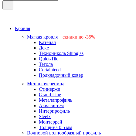
Кровля
Мягкая кровля
скидки до -35%
Катепал
-15%
Деке
-25%
Технониколь Shinglas
-35%
Quiet-Tile
-15%
Тегола
-15%
Certainteed
Подкладочный ковер
Металлочерепица
Стинержи
Grand Line
Металлпрофиль
Аквасистем
Интерпрофиль
Steelx
Монтеррей
Толщина 0.5 мм
Волновой волнообразный профиль