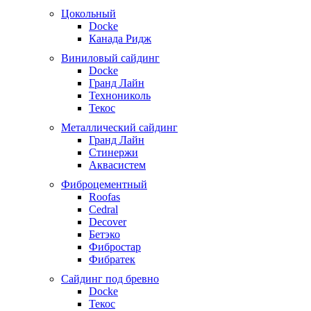
Цокольный
Docke
Канада Ридж
Виниловый сайдинг
Docke
Гранд Лайн
Технониколь
Текос
Металлический сайдинг
Гранд Лайн
Стинержи
Аквасистем
Фиброцементный
Roofas
Cedral
Decover
Бетэко
Фибростар
Фибратек
Сайдинг под бревно
Docke
Текос