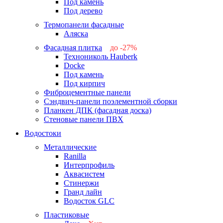
Под камень
Под дерево
Термопанели фасадные
Аляска
Фасадная плитка
до -27%
Технониколь Hauberk
-26%
Docke
-27%
Под камень
Под кирпич
Фиброцементные панели
Сэндвич-панели поэлементной сборки
Планкен ДПК (фасадная доска)
Стеновые панели ПВХ
Водостоки
Металлические
Ranilla
Интерпрофиль
Аквасистем
Стинержи
Гранд лайн
Водосток GLC
Пластиковые