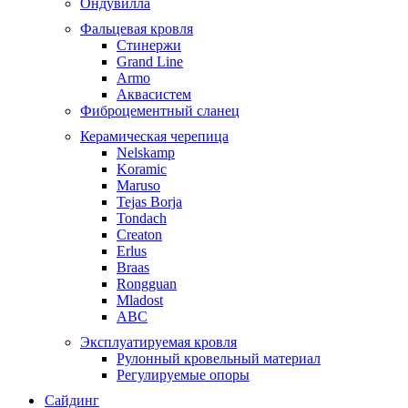
Ондувилла
Фальцевая кровля
Стинержи
Grand Line
Armo
Аквасистем
Фиброцементный сланец
Керамическая черепица
Nelskamp
Koramic
Maruso
Tejas Borja
Tondach
Creaton
Erlus
Braas
Rongguan
Mladost
ABC
Эксплуатируемая кровля
Рулонный кровельный материал
Регулируемые опоры
Сайдинг